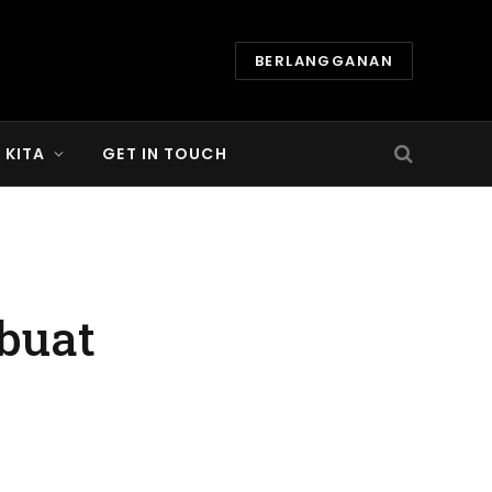
BERLANGGANAN
 KITA
GET IN TOUCH
buat