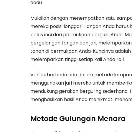
dadu.
Mulailah dengan menempatkan satu sampai 
mereka posisi longgar. Tangan Anda harus b
belas inci dari permukaan bergulir Anda. 
pergelangan tangan dan jari, melemparkan 
tanah di permukaan Anda. Kuncinya adalah 
melemparkan tinggi setiap kali Anda roll.
Variasi berbeda ada dalam metode lempara
menggunakan jari mereka untuk memberikan
mendukung gerakan berguling sederhana. 
menghasilkan hasil Anda menikmati menon
Metode Gulungan Menara