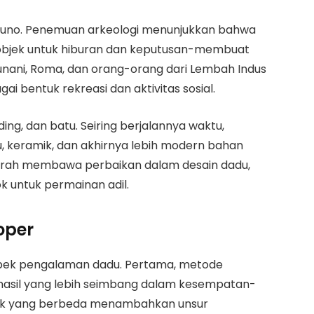
 kuno. Penemuan arkeologi menunjukkan bahwa
objek untuk hiburan dan keputusan-membuat
 Yunani, Roma, dan orang-orang dari Lembah Indus
i bentuk rekreasi dan aktivitas sosial.
ng, dan batu. Seiring berjalannya waktu,
u, keramik, dan akhirnya lebih modern bahan
sejarah membawa perbaikan dalam desain dadu,
 untuk permainan adil.
oper
pek pengalaman dadu. Pertama, metode
hasil yang lebih seimbang dalam kesempatan-
nik yang berbeda menambahkan unsur