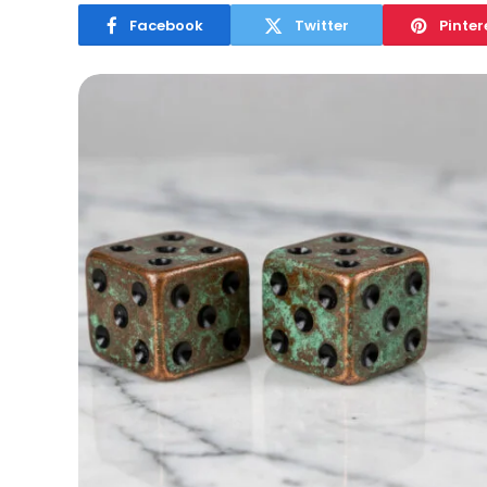
Facebook
Twitter
Pinter