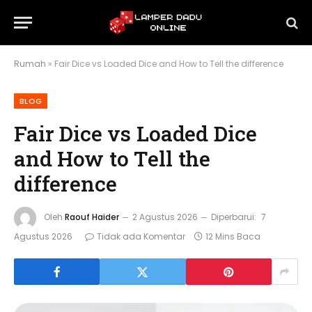
Rumah
»
Fair Dice vs Loaded Dice and How to Tell the difference
BLOG
Fair Dice vs Loaded Dice
and How to Tell the
difference
Oleh
Raouf Haider
2 Agustus 2026
Diperbarui:
7
Agustus 2026
Tidak ada Komentar
12 Mins Baca